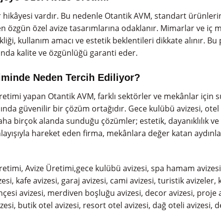
hikâyesi vardır. Bu nedenle Otantik AVM, standart ürünleri
n özgün özel avize tasarımlarına odaklanır. Mimarlar ve iç m
iği, kullanım amacı ve estetik beklentileri dikkate alınır. Bu
nda kalite ve özgünlüğü garanti eder.
iminde Neden Tercih Ediliyor?
Üretimi yapan Otantik AVM, farklı sektörler ve mekânlar için
ında güvenilir bir çözüm ortağıdır. Gece kulübü avizesi, otel a
e daha birçok alanda sunduğu çözümler; estetik, dayanıklılık v
layışıyla hareket eden firma, mekânlara değer katan aydın
retimi, Avize Üretimi,gece kulübü avizesi, spa hamam avizesi, 
zesi, kafe avizesi, garaj avizesi, cami avizesi, turistik avizeler
bahçesi avizesi, merdiven boşluğu avizesi, decor avizesi, proje 
izesi, butik otel avizesi, resort otel avizesi, dağ oteli avizesi, d