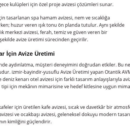
ce kulüpleri için özel proje avizesi çözümleri sunar.
çin tasarlanan spa hamam avizesi, nem ve sıcaklığa
rken; huzur veren ışık tonu ön planda tutulur. Aynı şekilde
lık merkezi avizesi, ferah, temiz ve güven veren bir
ekilde avize üretimi sürecinden geçirilir.
ar İçin Avize Üretimi
de aydınlatma, müşteri deneyimini doğrudan etkiler. Bu ned
ur. izmir-bayindir-yusuflu Avize Üretimi yapan Otantik AVM; 
ve deniz kenarı otel avizesi için farklı tasarım anlayışlarıyla av
 tipi için mekânın mimarisine ve hedef kitlesine uygun mimar
afeler için üretilen kafe avizesi, sıcak ve davetkâr bir atmos
vizesi ve ocakbaşı avizesi, geleneksel dokuyu modern tasarım
ın kimliğini güçlendirir.