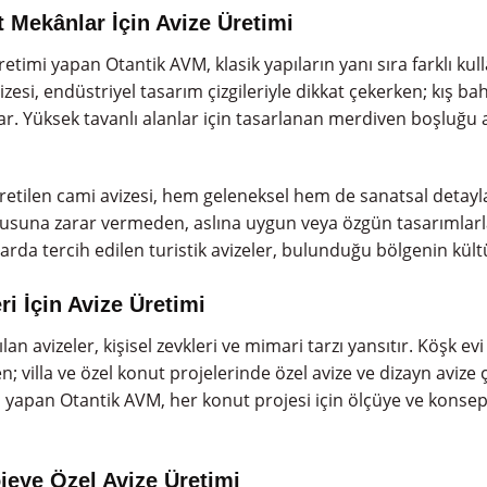
 Mekânlar İçin Avize Üretimi
etimi yapan Otantik AVM, klasik yapıların yanı sıra farklı kull
esi, endüstriyel tasarım çizgileriyle dikkat çekerken; kış bahç
r. Yüksek tavanlı alanlar için tasarlanan merdiven boşluğu a
 üretilen cami avizesi, hem geleneksel hem de sanatsal detayla
dokusuna zarar vermeden, aslına uygun veya özgün tasarımlar
arda tercih edilen turistik avizeler, bulunduğu bölgenin kültür
ri İçin Avize Üretimi
n avizeler, kişisel zevkleri ve mimari tarzı yansıtır. Köşk evi 
n; villa ve özel konut projelerinde özel avize ve dizayn avize ç
i yapan Otantik AVM, her konut projesi için ölçüye ve konsep
jeye Özel Avize Üretimi