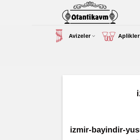
Skip
to
content
Avizeler
Aplikler
izmir-bayindir-yus