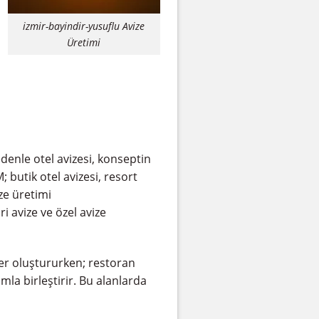
izmir-bayindir-yusuflu Avize
Üretimi
enle otel avizesi, konseptin
butik otel avizesi, resort
ize üretimi
i avize ve özel avize
fer oluştururken; restoran
la birleştirir. Bu alanlarda