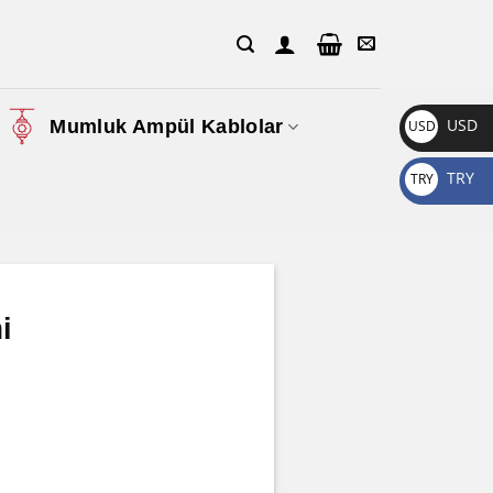
USD
Mumluk Ampül Kablolar
USD
$
TRY
TRY
₺
i