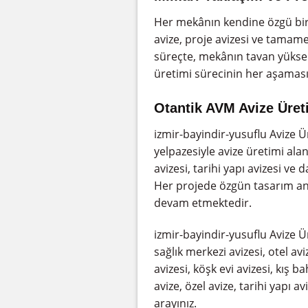
Her mekânın kendine özgü bir 
avize, proje avizesi ve tamame
süreçte, mekânın tavan yüksekl
üretimi sürecinin her aşaması
Otantik AVM Avize Üret
izmir-bayindir-yusuflu Avize 
yelpazesiyle avize üretimi alan
avizesi, tarihi yapı avizesi v
Her projede özgün tasarım an
devam etmektedir.
izmir-bayindir-yusuflu Avize Ü
sağlık merkezi avizesi, otel avi
avizesi, köşk evi avizesi, kış 
avize, özel avize, tarihi yapı av
arayınız.