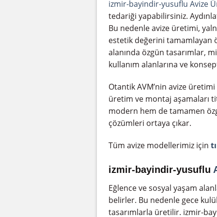
izmir-bayindir-yusuflu Avize Ü
tedariği yapabilirsiniz. Aydın
Bu nedenle avize üretimi, yal
estetik değerini tamamlayan öz
alanında özgün tasarımlar, mim
kullanım alanlarına ve konseptle
Otantik AVM’nin avize üretimi
üretim ve montaj aşamaları tit
modern hem de tamamen özgün 
çözümleri ortaya çıkar.
Tüm avize modellerimiz için
t
izmir-bayindir-yusuflu
Eğlence ve sosyal yaşam alanl
belirler. Bu nedenle gece kulüb
tasarımlarla üretilir. izmir-ba