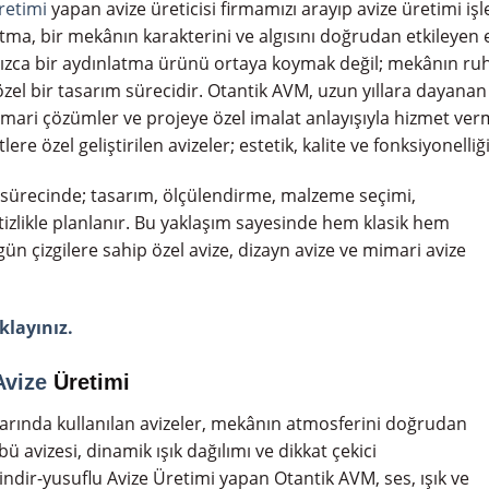
retimi
yapan avize üreticisi firmamızı arayıp avize üretimi işlerim
latma, bir mekânın karakterini ve algısını doğrudan etkileyen
nızca bir aydınlatma ürünü ortaya koymak değil; mekânın ruh
el bir tasarım sürecidir. Otantik AVM, uzun yıllara dayanan 
ari çözümler ve projeye özel imalat anlayışıyla hizmet verme
re özel geliştirilen avizeler; estetik, kalite ve fonksiyonelliği
 sürecinde; tasarım, ölçülendirme, malzeme seçimi,
izlikle planlanır. Bu yaklaşım sayesinde hem klasik hem
çizgilere sahip özel avize, dizayn avize ve mimari avize
ıklayınız.
Avize
Üretimi
arında kullanılan avizeler, mekânın atmosferini doğrudan
ü avizesi, dinamik ışık dağılımı ve dikkat çekici
yindir-yusuflu Avize Üretimi yapan Otantik AVM, ses, ışık ve