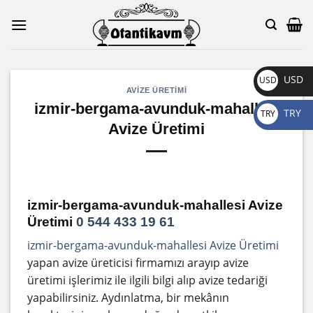
Skip
to
content
USD
USD
AVIZE ÜRETIMI
$
izmir-bergama-avunduk-mahallesi
TRY
TRY
Avize Üretimi
₺
izmir-bergama-avunduk-mahallesi Avize
Üretimi
0 544 433 19 61
izmir-bergama-avunduk-mahallesi Avize Üretimi
yapan avize üreticisi firmamızı arayıp avize
üretimi işlerimiz ile ilgili bilgi alıp avize tedariği
yapabilirsiniz. Aydınlatma, bir mekânın